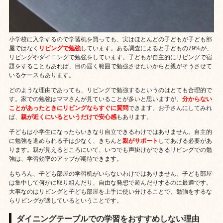
小学校に入学するので学習机を買っても、実はほとんどの子どもが子ども部
屋ではなく
リビングで勉強
しています。ある調査によると子どもの79%が、
リビングやダイニングで勉強をしています。子どもが自主的にリビングで宿
題をすることもあれば、目の届く範囲で勉強させたいからと親がそうさせて
いるケースもあります。
どのような理由であっても、リビングで勉強するというのはとても合理的で
す。家での勉強はママさんが見ていることが多いと思いますが、
分からない
ことがあったときにリビングならすぐに質問
できます。お子さんにしてみれ
ば、
親が近くにいるというだけで安心感
もあります。
子どもは小学生になったらいきなり自立できるわけではありません。自主的
に勉強を進められる子は少なく、きちんと
親がサポート
してあげる必要があ
ります。親が見えるところにいて、いつでも声掛けができるリビングでの勉
強は、学習効率のアップが期待できます。
もちろん、子ども部屋の学習机がいらないわけではありません。子ども部屋
は集中して何かに取り組んだり、自由な発想で遊んだりするのに最適です。
大事なのはリビングと子ども部屋を上手に使い分けることで、勉強をするな
らリビングが適しているということです。
ダイニングテーブルでの学習をおすすめしない理由