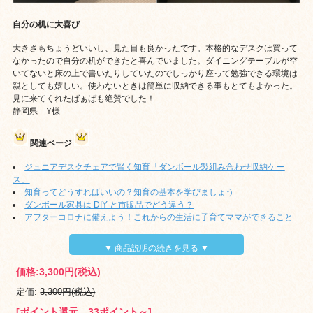
自分の机に大喜び
大きさもちょうどいいし、見た目も良かったです。本格的なデスクは買って
なかったので自分の机ができたと喜んでいました。ダイニングテーブルが空
いてないと床の上で書いたりしていたのでしっかり座って勉強できる環境は
親としても嬉しい。使わないときは簡単に収納できる事もとてもよかった。
見に来てくれたばぁばも絶賛でした！
静岡県 Y様
関連ページ
ジュニアデスクチェアで賢く知育「ダンボール製組み合わせ収納ケー
ス」
知育ってどうすればいいの？知育の基本を学びましょう
ダンボール家具は DIY と市販品でどう違う？
アフターコロナに備えよう！これからの生活に子育てママができること
▼ 商品説明の続きを見る ▼
価格:
3,300円
(税込)
定価:
3,300円(税込)
[ポイント還元 33ポイント～]