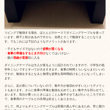
リビングで勉強する場合、ほとんどのケースでダイニングテーブルを使って
います。椅子と机があるのですから、自然とそこで勉強することになりま
す。でもこれには下記のようなデメリットがあります。
・子どもサイズではないので
姿勢が悪くなる
・
食事の準備をするとき片付け
なくてはいけない
・親の
視線が直接
目に入る
ダイニングテーブルは大人が座るように設計されていますので、小学生の低
学年くらいですとすべてが大きすぎます。食事の時間くらいならまだいいの
ですが、勉強をするとなると無理な姿勢を長時間続けることになってしまい
ます。
さらに、足が床についていないので、集中力が途切れやすいというデメリッ
トもあります。さらに食事の準備も勉強を止めてしまい集中力を切らせてし
まいます。気分が乗ったときにはとことん集中させてあげたいところですの
で、食事用のテーブルとの共用は好ましくありません。
そして、何よりもダイニングテーブルは部屋の真ん中にあるため、常に親の