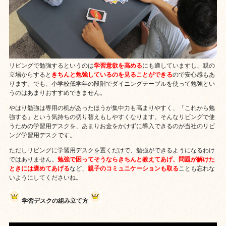
リビングで勉強するというのは
学習意欲を高める
にも適していますし、親の
立場からすると
きちんと勉強しているのを見ることができる
ので安心感もあ
ります。でも、小学校低学年の段階でダイニングテーブルを使って勉強とい
うのはあまりおすすめできません。
やはり勉強は専用の机があったほうが集中力も高まりやすく、「これから勉
強する」という気持ちの切り替えもしやすくなります。そんなリビングで使
うための学習用デスクを、あまりお金をかけずに導入できるのが当社のリビ
ング学習用デスクです。
ただしリビングに学習用デスクを置くだけで、勉強ができるようになるわけ
ではありません。
勉強で困ってそうならきちんと教えてあげ、問題が解けた
ときには褒めてあげる
など、
親子のコミュニケーションも取る
ことも忘れな
いようにしてくださいね。
学習デスクの組み立て方