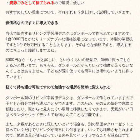
・
資源ごみとして捨てられる
ので環境に優しい
おすすめしたい理由について、それぞれもう少し詳しく説明していきます。
低価格なのですぐに導入できる
当店で販売するリビング学習用デスクはダンボールで作られていますので、
1台3000円とかなりリーズナブルな価格設定になっています。木製の学習机
ですと1台で数万円することもあります。そのような価格ですと、導入する
のにちょっと躊躇しますよね。
3000円なら「ちょっと試しに」というくらいの感覚で、気軽に買ってもら
えるかと思います。もちろん、ダンボールだからといって強度が足りないな
んてことはありません。子どもが荒く使っても簡単には壊れないように作っ
ています。
軽くて持ち運び可能ですので勉強する場所を簡単に変えられる
ダンボール製のリビング学習用デスクは、ダンボールで作られていますので
子どもが自分で持ち運ぶことができます。このため、その日の気分で窓際に
移動したり、親からは見えにくい場所に移動したりできます。天気がいい日
はベランダやウッドデッキで勉強なんてことも可能です。
また、来客があるときに隠したいという場合も、別の部屋やクローゼットに
持っていくだけでリビングが簡単に片付きます。いつでも移動させられます
ので、勉強道具が散らばっているのを見てイライラすることも減るはずで