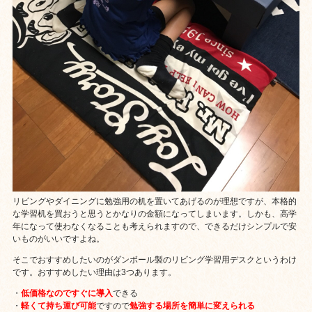
リビングやダイニングに勉強用の机を置いてあげるのが理想ですが、本格的
な学習机を買おうと思うとかなりの金額になってしまいます。しかも、高学
年になって使わなくなることも考えられますので、できるだけシンプルで安
いものがいいですよね。
そこでおすすめしたいのがダンボール製のリビング学習用デスクというわけ
です。おすすめしたい理由は3つあります。
・
低価格なのですぐに導入
できる
・
軽くて持ち運び可能
ですので
勉強する場所を簡単に変えられる