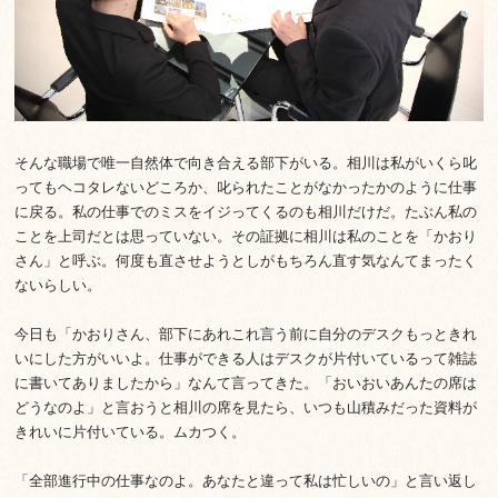
そんな職場で唯一自然体で向き合える部下がいる。相川は私がいくら叱
ってもヘコタレないどころか、叱られたことがなかったかのように仕事
に戻る。私の仕事でのミスをイジってくるのも相川だけだ。たぶん私の
ことを上司だとは思っていない。その証拠に相川は私のことを「かおり
さん」と呼ぶ。何度も直させようとしがもちろん直す気なんてまったく
ないらしい。
今日も「かおりさん、部下にあれこれ言う前に自分のデスクもっときれ
いにした方がいいよ。仕事ができる人はデスクが片付いているって雑誌
に書いてありましたから」なんて言ってきた。「おいおいあんたの席は
どうなのよ」と言おうと相川の席を見たら、いつも山積みだった資料が
きれいに片付いている。ムカつく。
「全部進行中の仕事なのよ。あなたと違って私は忙しいの」と言い返し