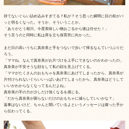
持てないぐらい詰め込みすぎてる？私が？そう思った瞬間に目の前がパ
ッと明るくなった。そうか、そういうことか。
「ありがとう相川。今度美味しい物おごるから後は任せた！」
そう言うのと同時に私は席を立ち保育所に向かった。
まだ日の高いうちに真奈美と手をつないで歩いて帰るなんていつぶりだ
ろう。
「ママね、なんで真奈美がお片づけを上手にできないのかわかったの」
真奈美が不安そうな顔をして私の顔を見上げてくる。
「ママがたくさんのおもちゃを真奈美にあげてしまったから、真奈美が
片付けられないぐらいいっぱいあげてしまったから、真奈美はどうして
いいかわからなくなってるんだよね」
真奈美の手の力が少しだけ強くなるを感じる。
「だから真奈美が困らないだけのおもちゃに減らしていいかな？」
返事はないけど、ちゃんと聞いているよというメッセージは握った手か
ら伝わってくる。