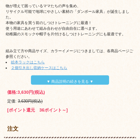
物が増えて困っているママたちの声を集め、
リサイクル可能で地球にやさしい素材の「ダンボール家具」が誕生しまし
た。
本物の家具を買う前のしつけトレーニングに最適！
使う用途にあわせて組み合わせが自由自在に選べます。
幼稚園のスモックや帽子を片付けるしつけトレーニングにも最適です。
組み立て方や商品サイズ、カラーイメージにつきましては、各商品ページご
参照ください。
絵本ラックはこちら
２個引き出し収納ケースはこちら
▼ 商品説明の続きを見る ▼
価格:
3,630円
(税込)
定価:
3,630円(税込)
[ポイント還元 36ポイント～]
注文