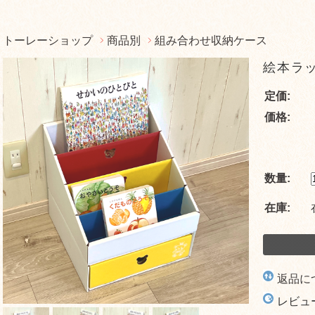
トーレーショップ
商品別
組み合わせ収納ケース
絵本ラ
定価:
価格:
数量:
在庫:
返品に
レビュ