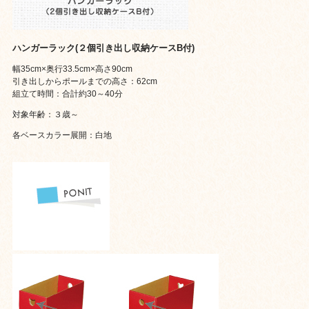
ハンガーラック(２個引き出し収納ケースB付)
幅35cm×奥行33.5cm×高さ90cm
引き出しからポールまでの高さ：62cm
組立て時間：合計約30～40分
対象年齢：３歳～
各ベースカラー展開：白地