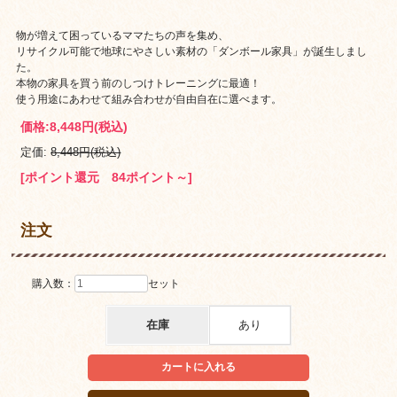
物が増えて困っているママたちの声を集め、
リサイクル可能で地球にやさしい素材の「ダンボール家具」が誕生しまし
た。
本物の家具を買う前のしつけトレーニングに最適！
使う用途にあわせて組み合わせが自由自在に選べます。
幼稚園のスモックや帽子を片付けるしつけトレーニングにも最適です。
価格:
8,448円
(税込)
定価:
8,448円(税込)
[ポイント還元 84ポイント～]
注文
購入数：
セット
在庫
あり